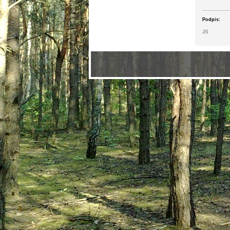
Podpis:
JS