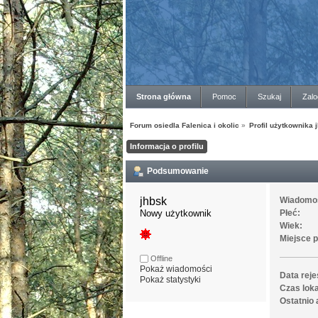
Strona główna
Pomoc
Szukaj
Zalo
Forum osiedla Falenica i okolic
»
Profil użytkownika 
Informacja o profilu
Podsumowanie
jhbsk 
Wiadomo
Nowy użytkownik
Płeć:
Wiek:
Miejsce 
Offline
Pokaż wiadomości
Data reje
Pokaż statystyki
Czas loka
Ostatnio