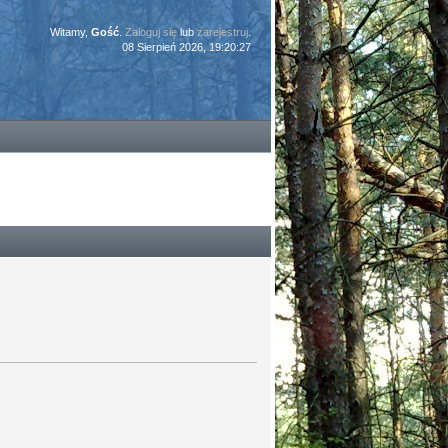
Witamy,
Gość
.
Zaloguj się
lub
zarejestruj
.
08 Sierpień 2026, 19:20:27