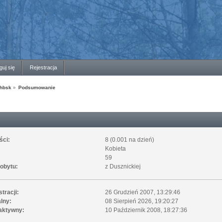
guj się
Rejestracja
jhbsk
»
Podsumowanie
ści:
8 (0.001 na dzień)
Kobieta
59
pobytu:
z Dusznickiej
stracji:
26 Grudzień 2007, 13:29:46
lny:
08 Sierpień 2026, 19:20:27
 aktywny:
10 Październik 2008, 18:27:36