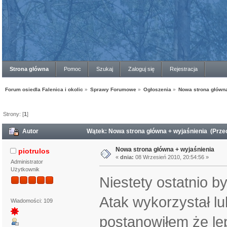
Strona główna
Pomoc
Szukaj
Zaloguj się
Rejestracja
Forum osiedla Falenica i okolic
»
Sprawy Forumowe
»
Ogłoszenia
»
Nowa strona główna
Strony: [
1
]
Autor
Wątek: Nowa strona główna + wyjaśnienia (Prze
Nowa strona główna + wyjaśnienia
piotrulos
«
dnia:
08 Wrzesień 2010, 20:54:56 »
Administrator
Użytkownik
Niestety ostatnio b
Atak wykorzystał lu
Wiadomości: 109
postanowiłem że lep