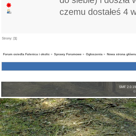
czemu dostałeś 4 
Strony: [
1
]
Forum osiedla Falenica i okolic
»
Sprawy Forumowe
»
Ogłoszenia
»
Nowa strona główna
SMF 2.0.19
©