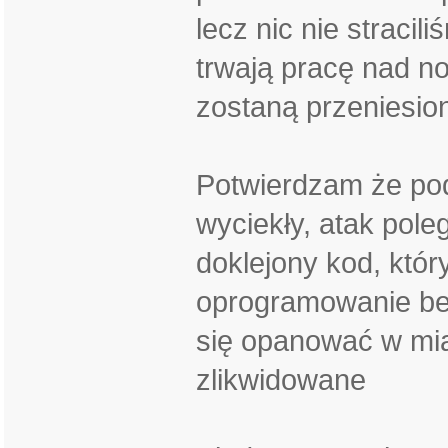
lecz nic nie stracili
trwają pracę nad n
zostaną przeniesion
Potwierdzam że pod
wyciekły, atak poleg
doklejony kod, któr
oprogramowanie bez
się opanować w mia
zlikwidowane