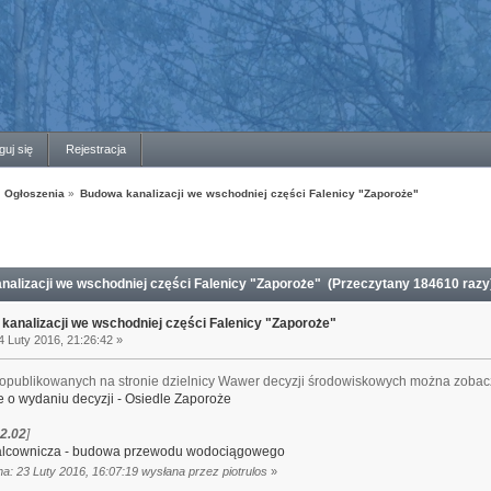
guj się
Rejestracja
Ogłoszenia
»
Budowa kanalizacji we wschodniej części Falenicy "Zaporoże"
alizacji we wschodniej części Falenicy "Zaporoże" (Przeczytany 184610 razy
kanalizacji we wschodniej części Falenicy "Zaporoże"
 Luty 2016, 21:26:42 »
opublikowanych na stronie dzielnicy Wawer decyzji środowiskowych można zobaczyć
 o wydaniu decyzji - Osiedle Zaporoże
2.02
]
alcownicza - budowa przewodu wodociągowego
a: 23 Luty 2016, 16:07:19 wysłana przez piotrulos
»