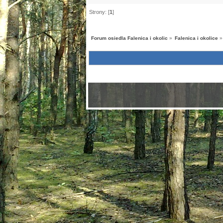
Strony: [
1
]
Forum osiedla Falenica i okolic
»
Falenica i okolice
»