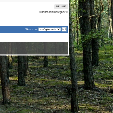
DRUKUJ
« poprzedni
następny »
Skocz do: