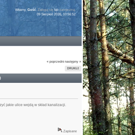
Witamy,
Gość
.
Zaloguj się
lub
zarejestruj
.
09 Sierpień 2026, 10:56:52
« poprzedni
następny »
DRUKUJ
)
 jakie ulice wejdą w skład kanalizacji.
Zapisane