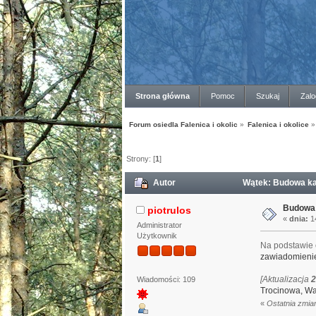
Strona główna
Pomoc
Szukaj
Zalo
Forum osiedla Falenica i okolic
»
Falenica i okolice
»
Strony: [
1
]
Autor
Wątek: Budowa kan
Budowa 
piotrulos
«
dnia:
14
Administrator
Użytkownik
Na podstawie 
zawiadomienie
[Aktualizacja
2
Wiadomości: 109
Trocinowa, W
«
Ostatnia zmian