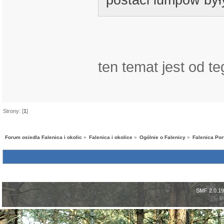
postaci lumpów były
ten temat jest od t
Strony: [
1
]
Forum osiedla Falenica i okolic
»
Falenica i okolice
»
Ogólnie o Falenicy
»
Falenica Por
SMF 2.0.19
©