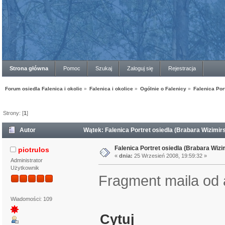
Strona główna
Pomoc
Szukaj
Zaloguj się
Rejestracja
Forum osiedla Falenica i okolic
»
Falenica i okolice
»
Ogólnie o Falenicy
»
Falenica Por
Strony: [
1
]
Autor
Wątek: Falenica Portret osiedla (Brabara Wizimi
Falenica Portret osiedla (Brabara Wizi
piotrulos
«
dnia:
25 Wrzesień 2008, 19:59:32 »
Administrator
Użytkownik
Fragment maila od a
Wiadomości: 109
Cytuj