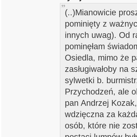
(..)Mianowicie pros
pominięty z ważnyc
innych uwag). Od r
pominęłam świadom
Osiedla, mimo że p
zasługiwałoby na s
sylwetki b. burmist
Przychodzeń, ale o
pan Andrzej Kozak
wdzięczna za każdą
osób, które nie zo