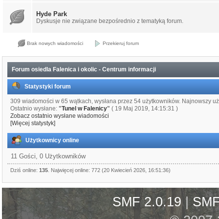
Hyde Park
Dyskusje nie związane bezpośrednio z tematyką forum.
Brak nowych wiadomości
Przekieruj forum
Forum osiedla Falenica i okolic - Centrum informacji
Statystyki forum
309 wiadomości w 65 wątkach, wysłana przez 54 użytkowników. Najnowszy uż
Ostatnio wysłane:
"
Tunel w Falenicy
"
( 19 Maj 2019, 14:15:31 )
Zobacz ostatnio wysłane wiadomości
[Więcej statystyk]
Użytkownicy online
11 Gości, 0 Użytkowników
Dziś online:
135
. Najwięcej online: 772 (20 Kwiecień 2026, 16:51:36)
SMF 2.0.19
|
SMF