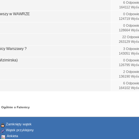
6 Odpowie
164112 Wyśw
erwszy w WAWRZE
0 Odpowie
124719 Wyśw
0 Odpowie
128664 Wyśw
22 Odpowi
263129 Wyśw
nicy Warszawy ?
3 Odpowie
143051 Wyśw
Wizimirska)
0 Odpowie
126795 Wyśw
2 Odpowie
136190 Wyśw
6 Odpowie
164102 Wyśw
Ogólnie o Falenicy
Zamknięty wątek
Wątek przyklejony
Ankieta