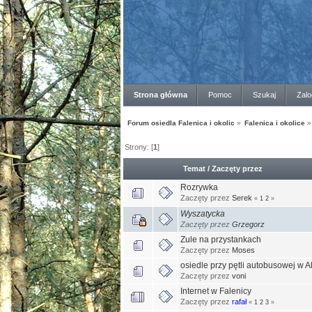
Strona główna
Pomoc
Szukaj
Zalo
Forum osiedla Falenica i okolic
»
Falenica i okolice
»
Strony: [
1
]
Temat
/
Zaczęty przez
Rozrywka
Zaczęty przez
Serek
«
1
2
»
Wyszatycka
Zaczęty przez
Grzegorz
Zule na przystankach
Zaczęty przez
Moses
osiedle przy pętli autobusowej w 
Zaczęty przez
voni
Internet w Falenicy
Zaczęty przez
rafał
«
1
2
3
»