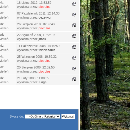
dzi
18 Lipiec 2012, 13:53:59
ietleń
wysłana przez
piotrulos
dzi
07 Październik 2011, 12:14:38
ietleń
wysłana przez
dezetwu
dzi
26 Sierpień 2010, 16:52:48
ietleń
wysłana przez
piotrulos
edzi
22 Styczeń 2009, 11:58:19
ietleń
wysłana przez
jhbsk
dzi
11 Październik 2008, 14:10:59
ietleń
wysłana przez
faleniczanin
dzi
25 Wrzesień 2008, 19:59:32
ietleń
wysłana przez
piotrulos
dzi
20 Sierpień 2008, 22:52:50
ietleń
wysłana przez
piotrulos
dzi
21 Luty 2008, 11:00:35
ietleń
wysłana przez
Kinga
Skocz do: