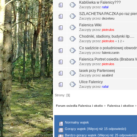
Kablówka w Falenicy???
Zaczęty przez
rafał
SZLACHETNA PACZKA po raz pi
Zaczęty przez
dezetwu
Falenica Wiki
Zaczęty przez
piotrulos
Chodniki, stadiony, budynki itp.....
Zaczęty przez
piotrulos
«
1
2
»
Co sadzicie o poludniowej obwod
Zaczęty przez
faleniczanin
Falenica Portret osiedla (Brabara 
Zaczęty przez
piotrulos
lasek przy Parterowej
Zaczęty przez
asabird
Ulice Falenicy
Zaczęty przez
rafał
Strony: [
1
]
Forum osiedla Falenica i okolic
»
Falenica i okolice
»
Normalny wątek
Gorący wątek (Więcej niż 15 odpowiedzi)
Bardzo gorący wątek (Więcej niż 25 odpowiedzi)