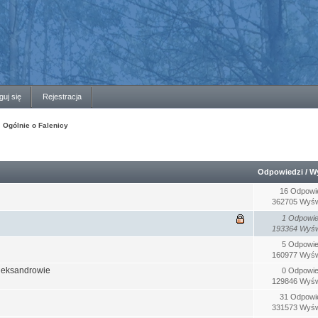
guj się
Rejestracja
Ogólnie o Falenicy
Odpowiedzi
/
Wy
16 Odpowi
362705 Wyśw
1 Odpowie
193364 Wyśw
5 Odpowie
160977 Wyśw
Aleksandrowie
0 Odpowie
129846 Wyśw
31 Odpowi
331573 Wyśw