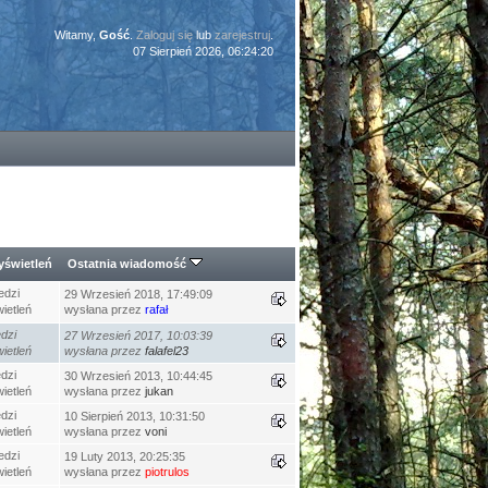
Witamy,
Gość
.
Zaloguj się
lub
zarejestruj
.
07 Sierpień 2026, 06:24:20
świetleń
Ostatnia wiadomość
edzi
29 Wrzesień 2018, 17:49:09
ietleń
wysłana przez
rafał
dzi
27 Wrzesień 2017, 10:03:39
ietleń
wysłana przez
falafel23
dzi
30 Wrzesień 2013, 10:44:45
ietleń
wysłana przez
jukan
dzi
10 Sierpień 2013, 10:31:50
ietleń
wysłana przez
voni
edzi
19 Luty 2013, 20:25:35
ietleń
wysłana przez
piotrulos