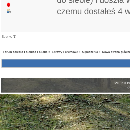
czemu dostałeś 4 
Strony: [
1
]
Forum osiedla Falenica i okolic
»
Sprawy Forumowe
»
Ogłoszenia
»
Nowa strona główna
SMF 2.0.19
©