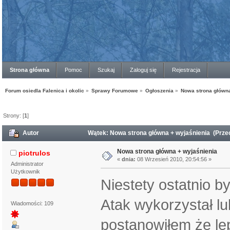
Strona główna
Pomoc
Szukaj
Zaloguj się
Rejestracja
Forum osiedla Falenica i okolic
»
Sprawy Forumowe
»
Ogłoszenia
»
Nowa strona główna
Strony: [
1
]
Autor
Wątek: Nowa strona główna + wyjaśnienia (Prze
Nowa strona główna + wyjaśnienia
piotrulos
«
dnia:
08 Wrzesień 2010, 20:54:56 »
Administrator
Użytkownik
Niestety ostatnio b
Atak wykorzystał lu
Wiadomości: 109
postanowiłem że lep