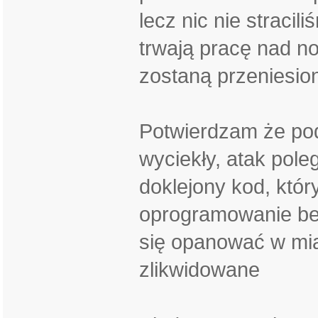
lecz nic nie stracili
trwają pracę nad n
zostaną przeniesion
Potwierdzam że pod
wyciekły, atak poleg
doklejony kod, któr
oprogramowanie bez
się opanować w mia
zlikwidowane