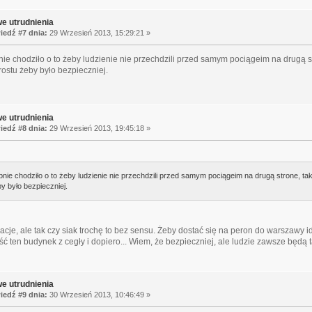
e utrudnienia
edź #7 dnia:
29 Wrzesień 2013, 15:29:21 »
 chodziło o to żeby ludzienie nie przechdzili przed samym pociągeim na drugą st
rostu żeby było bezpieczniej.
e utrudnienia
edź #8 dnia:
29 Wrzesień 2013, 19:45:18 »
ie chodziło o to żeby ludzienie nie przechdzili przed samym pociągeim na drugą strone, tak 
y było bezpieczniej.
cje, ale tak czy siak trochę to bez sensu. Żeby dostać się na peron do warszawy id
ść ten budynek z cegły i dopiero... Wiem, że bezpieczniej, ale ludzie zawsze będą 
e utrudnienia
edź #9 dnia:
30 Wrzesień 2013, 10:46:49 »