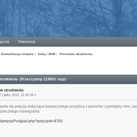
guj się
Rejestracja
Komunikacja miejska
»
Kolej i SKM
»
Peronowe utrudnienia
rudnienia (Przeczytany 219691 razy)
e utrudnienia
 Lipiec 2012, 11:42:09 »
iła się petycja dotycząca bezpiecznego przejścia z peronów i pomiędzy nimi, zac
zpiecznego rozwiązania
.pl/petycjePodglad.php?petycjeid=8783