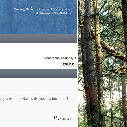
Witamy,
Gość
.
Zaloguj się
lub
zarejestruj
.
08 Sierpień 2026, 06:44:37
« poprzedni
następny »
DRUKUJ
hęcamy do udziału w dyskusji na ten temat i
Zapisane