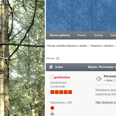
Strona główna
Pomoc
Szukaj
Zalo
Forum osiedla Falenica i okolic
»
Falenica i okolice
»
Strony: [
1
]
Autor
Wątek: Peronowe ut
Peronow
piotrulos
«
dnia:
17
Administrator
Użytkownik
Niedawno pojaw
popierania be
http://petycje
Wiadomości: 109