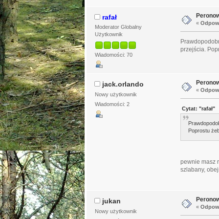
Peronow
rafał
«
Odpowi
Moderator Globalny
Użytkownik
Prawdopodobnie
przejścia. Pop
Wiadomości: 70
Peronow
jack.orlando
«
Odpowi
Nowy użytkownik
Wiadomości: 2
Cytat: "rafał"
Prawdopodobn
Poprostu żeb
pewnie masz ra
szlabany, obej
Peronow
jukan
«
Odpowi
Nowy użytkownik