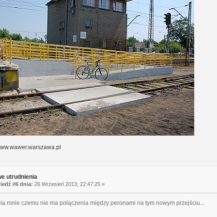
/www.wawer.warszawa.pl
e utrudnienia
edź #6 dnia:
26 Wrzesień 2013, 22:47:25 »
wia mnie czemu nie ma połączenia między peronami na tym nowym przejściu...