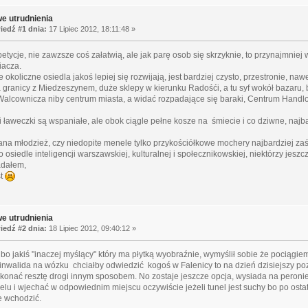
e utrudnienia
edź #1 dnia:
17 Lipiec 2012, 18:11:48 »
petycje, nie zawzsze coś załatwią, ale jak parę osob się skrzyknie, to przynajmnie
iacza.
e okoliczne osiedla jakoś lepiej się rozwijają, jest bardziej czysto, przestronie, na
 granicy z Miedzeszynem, duże sklepy w kierunku Radośći, a tu syf wokół bazaru, 
 Walcownicza niby centrum miasta, a widać rozpadające się baraki, Centrum Handl
i ławeczki są wspaniałe, ale obok ciągle pełne kosze na śmiecie i co dziwne, na
ana młodzież, czy niedopite menele tylko przykościółkowe mochery najbardziej za
o osiedle inteligencji warszawskiej, kulturalnej i społecznikowskiej, niektórzy jeszc
adałem,
st
e utrudnienia
edź #2 dnia:
18 Lipiec 2012, 09:40:12 »
bo jakiś "inaczej myślący" który ma płytką wyobraźnie, wymyślił sobie że pociągiem
ś inwalida na wózku chciałby odwiedzić kogoś w Falenicy to na dzień dzisiejszy p
okonać resztę drogi innym sposobem. No zostaje jeszcze opcja, wysiada na peronie
elu i wjechać w odpowiednim miejscu oczywiście jeżeli tunel jest suchy bo po osta
 wchodzić.