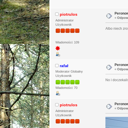
Peronow
piotrulos
«
Odpowi
Administrator
Użytkownik
Albo niech zro
Wiadomości: 109
Peronow
rafał
«
Odpowi
Moderator Globalny
Użytkownik
No i doczekali
Wiadomości: 70
Peronow
piotrulos
«
Odpowi
Administrator
Użytkownik