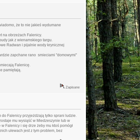
j wiadomo, że to nie jakieś wydumane
wet na obrzeżach Falenicy.
budy jak z wienamskiego targu.
owe Radwan i pijalnie wody krynicznej
jbardzie zapchane rano smieciami "domowymi"
śmiecają Falenicę.
ze pamiętają.
Zapisane
 do Falenicy przyjeżdżają tylko sprani ludzie.
ozostaje mu wysiąść w Miedzeszynie lub w
 w Falenicy i się drze żeby mu ktoś pomógł
tnich ulewach jest z tym problem, bez