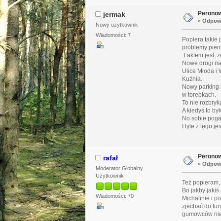
Peronow
jermak
«
Odpowi
Nowy użytkownik
Wiadomości: 7
Popiera takie 
problemy pien
Faktem jest, ż
Nowe drogi na
Ulice Młoda i
Kuźnia.
Nowy parking 
w torebkach.
To nie rozbryk
A kiedyś to był
No sobie pog
I tyle z tego je
Peronow
rafał
«
Odpowi
Moderator Globalny
Użytkownik
Też popieram, 
Bo jakby jaki
Wiadomości: 70
Michalinie i p
zjechać do tun
gumowców nie