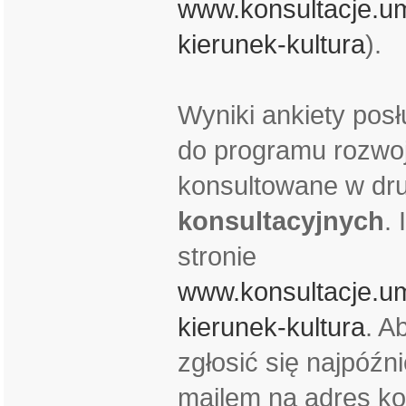
www.konsultacje.um
kierunek-kultura
).
Wyniki ankiety pos
do programu rozwoj
konsultowane w dr
konsultacyjnych
.
stronie
www.konsultacje.um
kierunek-kultura
. A
zgłosić się najpóźn
mailem na adres ko