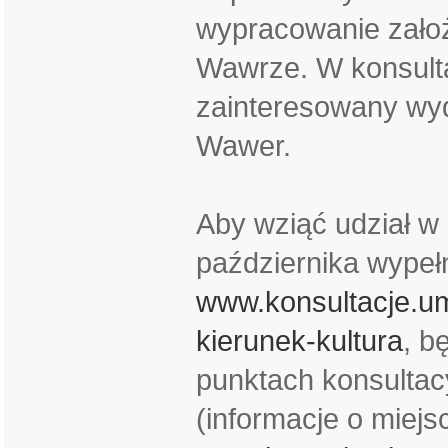
wypracowanie założ
Wawrze. W konsult
zainteresowany wyd
Wawer.
Aby wziąć udział w
października wypeł
www.konsultacje.um
kierunek-kultura
, b
punktach konsultac
(informacje o miejs