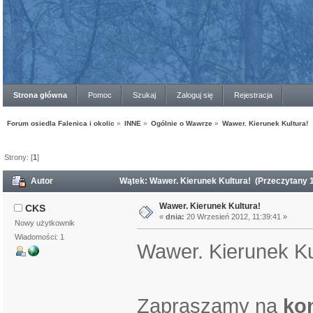
Strona główna
Pomoc
Szukaj
Zaloguj się
Rejestracja
Forum osiedla Falenica i okolic
»
INNE
»
Ogólnie o Wawrze
»
Wawer. Kierunek Kultura!
Strony: [
1
]
Autor
Wątek: Wawer. Kierunek Kultura! (Przeczytany 
Wawer. Kierunek Kultura!
CKS
«
dnia:
20 Wrzesień 2012, 11:39:41 »
Nowy użytkownik
Wiadomości: 1
Wawer. Kierunek Ku
Zapraszamy na
ko