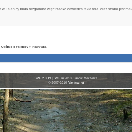
w Falenicy mało rozgadane więc rzadko odwiedza takie fora, oraz strona jest mało 
Ogólnie o Falenicy
»
Rozrywka
SMF 2.0.19
|
SMF © 2019
,
Simple Machines
© 2007-2016
falenica.net