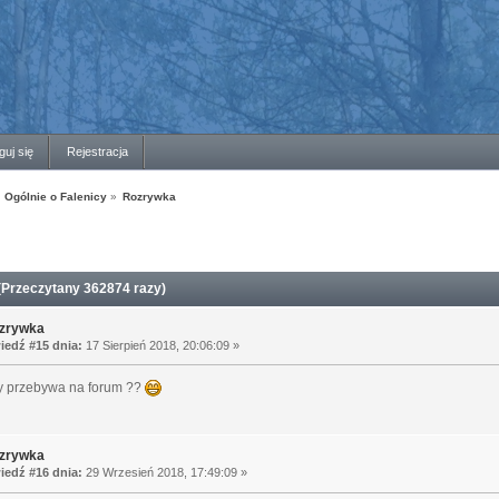
guj się
Rejestracja
Ogólnie o Falenicy
»
Rozrywka
Przeczytany 362874 razy)
zrywka
edź #15 dnia:
17 Sierpień 2018, 20:06:09 »
cy przebywa na forum ??
zrywka
edź #16 dnia:
29 Wrzesień 2018, 17:49:09 »