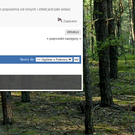
popularna od innych i efekt jest jaki widać
Zapisane
DRUKUJ
« poprzedni
następny »
Skocz do: