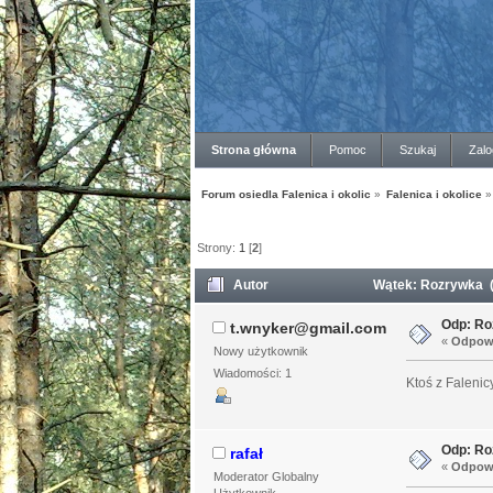
Strona główna
Pomoc
Szukaj
Zalo
Forum osiedla Falenica i okolic
»
Falenica i okolice
»
Strony:
1
[
2
]
Autor
Wątek: Rozrywka (
Odp: Ro
t.wnyker@gmail.com
«
Odpowi
Nowy użytkownik
Wiadomości: 1
Ktoś z Faleni
Odp: Ro
rafał
«
Odpowi
Moderator Globalny