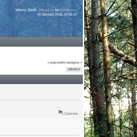
Witamy,
Gość
.
Zaloguj się
lub
zarejestruj
.
08 Sierpień 2026, 10:05:14
« poprzedni
następny »
DRUKUJ
Zapisane