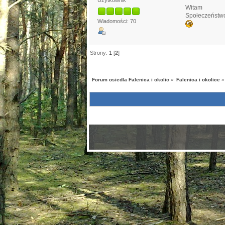
Użytkownik
Witam
Społeczeństwo 
Wiadomości: 70
Strony:
1
[
2
]
Forum osiedla Falenica i okolic
»
Falenica i okolice
»