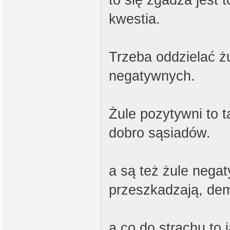
kwestia.
Trzeba oddzielać ż
negatywnych.
Żule pozytywni to t
dobro sąsiadów.
a są też żule negat
przeszkadzają, dem
a co do strachu to 