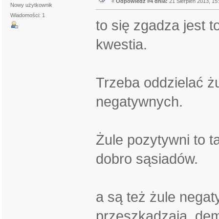
«
Odpowiedź #4 dnia:
21 Sierpień 2013, 15
Nowy użytkownik
Wiadomości: 1
to się zgadza jest t
kwestia.
Trzeba oddzielać żu
negatywnych.
Żule pozytywni to t
dobro sąsiadów.
a są też żule negat
przeszkadzają, demo