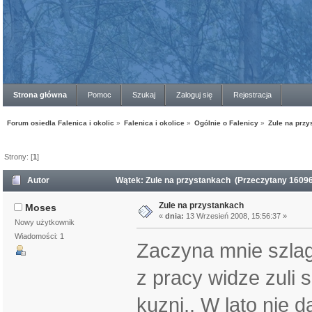
Strona główna
Pomoc
Szukaj
Zaloguj się
Rejestracja
Forum osiedla Falenica i okolic
»
Falenica i okolice
»
Ogólnie o Falenicy
»
Zule na prz
Strony: [
1
]
Autor
Wątek: Zule na przystankach (Przeczytany 16096
Zule na przystankach
Moses
«
dnia:
13 Wrzesień 2008, 15:56:37 »
Nowy użytkownik
Wiadomości: 1
Zaczyna mnie szlag 
z pracy widze zuli
kuzni,. W lato nie 