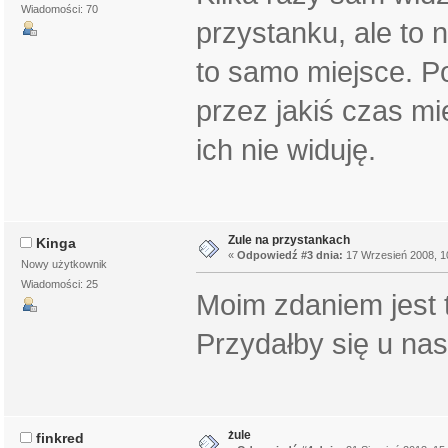
Wiadomości: 70
przystanku, ale to 
to samo miejsce. 
przez jakiś czas mie
ich nie widuję.
Zule na przystankach
Kinga
«
Odpowiedź #3 dnia:
17 Wrzesień 2008, 1
Nowy użytkownik
Wiadomości: 25
Moim zdaniem jest t
Przydałby się u na
żule
finkred