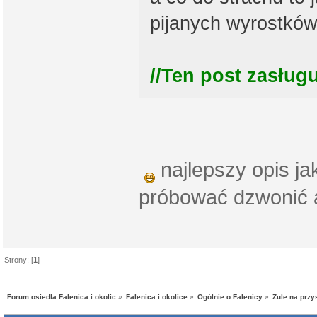
pijanych wyrostków
//Ten post zasługu
najlepszy opis ja
próbować dzwonić al
Strony: [
1
]
Forum osiedla Falenica i okolic
»
Falenica i okolice
»
Ogólnie o Falenicy
»
Zule na prz