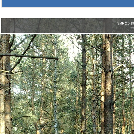
SMF 2.0.19
©