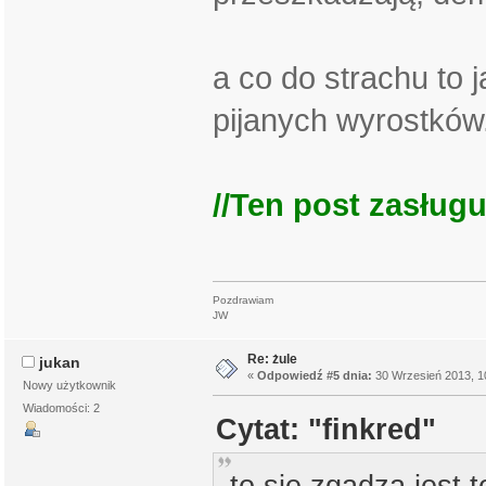
a co do strachu to 
pijanych wyrostków
//Ten post zasługu
Pozdrawiam
JW
Re: żule
jukan
«
Odpowiedź #5 dnia:
30 Wrzesień 2013, 1
Nowy użytkownik
Wiadomości: 2
Cytat: "finkred"
to się zgadza jest 