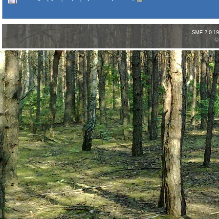
SMF 2.0.19
©