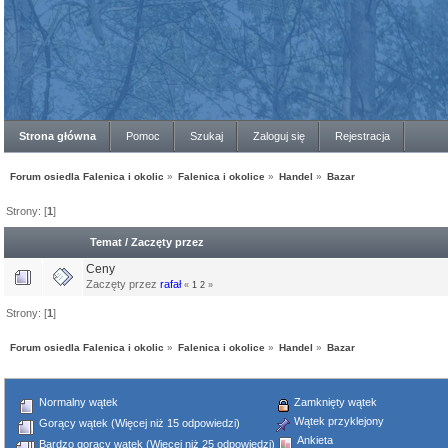
Strona główna
Pomoc
Szukaj
Zaloguj się
Rejestracja
Forum osiedla Falenica i okolic
»
Falenica i okolice
»
Handel
»
Bazar
Strony: [
1
]
Temat
/
Zaczęty przez
Ceny
Zaczęty przez
rafał
«
1
2
»
Strony: [
1
]
Forum osiedla Falenica i okolic
»
Falenica i okolice
»
Handel
»
Bazar
Normalny wątek
Zamknięty wątek
Wątek przyklejony
Gorący wątek (Więcej niż 15 odpowiedzi)
Ankieta
Bardzo gorący wątek (Więcej niż 25 odpowiedzi)