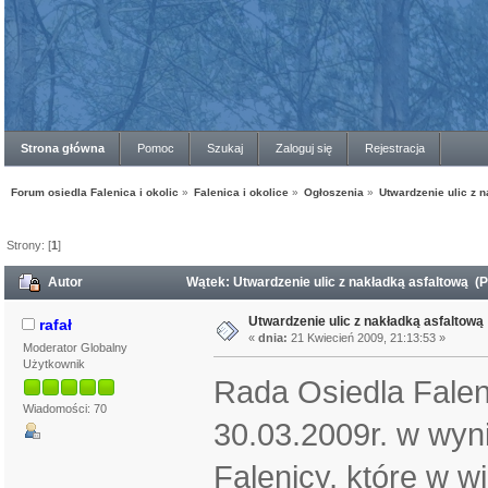
Strona główna
Pomoc
Szukaj
Zaloguj się
Rejestracja
Forum osiedla Falenica i okolic
»
Falenica i okolice
»
Ogłoszenia
»
Utwardzenie ulic z 
Strony: [
1
]
Autor
Wątek: Utwardzenie ulic z nakładką asfaltową (
Utwardzenie ulic z nakładką asfaltową
rafał
«
dnia:
21 Kwiecień 2009, 21:13:53 »
Moderator Globalny
Użytkownik
Rada Osiedla Falen
Wiadomości: 70
30.03.2009r. w wyni
Falenicy, które w w