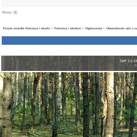
Strony: [
1
]
Forum osiedla Falenica i okolic
»
Falenica i okolice
»
Ogłoszenia
»
Utwardzenie ulic z 
SMF 2.0.19
©